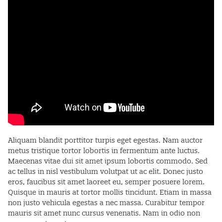
Aliquam blandit porttitor turpis eget egestas. Nam auctor
metus tristique tortor lobortis in fermentum ante luctus.
Maecenas vitae dui sit amet ipsum lobortis commodo. Sed
ac tellus in nisl vestibulum volutpat ut ac elit. Donec justo
eros, faucibus sit amet laoreet eu, semper posuere lorem.
Quisque in mauris at tortor mollis tincidunt. Etiam in massa
non justo vehicula egestas a nec massa. Curabitur tempor
mauris sit amet nunc cursus venenatis. Nam in odio non