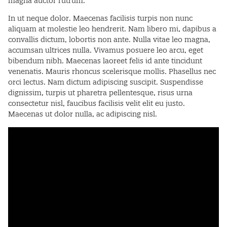
magna auctor rutrum.
In ut neque dolor. Maecenas facilisis turpis non nunc
aliquam at molestie leo hendrerit. Nam libero mi, dapibus a
convallis dictum, lobortis non ante. Nulla vitae leo magna,
accumsan ultrices nulla. Vivamus posuere leo arcu, eget
bibendum nibh. Maecenas laoreet felis id ante tincidunt
venenatis. Mauris rhoncus scelerisque mollis. Phasellus nec
orci lectus. Nam dictum adipiscing suscipit. Suspendisse
dignissim, turpis ut pharetra pellentesque, risus urna
consectetur nisl, faucibus facilisis velit elit eu justo.
Maecenas ut dolor nulla, ac adipiscing nisl.