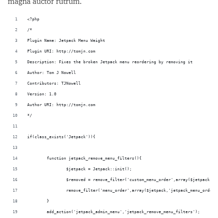
magna auctor rutrum.
<?php
/*
Plugin Name: Jetpack Menu Weight
Plugin URI: http://tomjn.com
Description: Fixes the broken Jetpack menu reordering by removing it
Author: Tom J Nowell
Contributors: TJNowell
Version: 1.0
Author URI: http://tomjn.com
*/
if(class_exists('Jetpack')){
	function jetpack_remove_menu_filters(){
		$jetpack = Jetpack::init();
		$removed = remove_filter('custom_menu_order',array($jetpack,'
		remove_filter('menu_order',array($jetpack,'jetpack_menu_order'
	}
	add_action('jetpack_admin_menu','jetpack_remove_menu_filters');