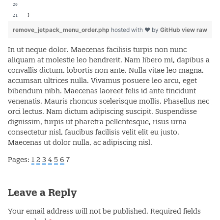
}
remove_jetpack_menu_order.php
hosted with ❤ by
GitHub
view raw
In ut neque dolor. Maecenas facilisis turpis non nunc
aliquam at molestie leo hendrerit. Nam libero mi, dapibus a
convallis dictum, lobortis non ante. Nulla vitae leo magna,
accumsan ultrices nulla. Vivamus posuere leo arcu, eget
bibendum nibh. Maecenas laoreet felis id ante tincidunt
venenatis. Mauris rhoncus scelerisque mollis. Phasellus nec
orci lectus. Nam dictum adipiscing suscipit. Suspendisse
dignissim, turpis ut pharetra pellentesque, risus urna
consectetur nisl, faucibus facilisis velit elit eu justo.
Maecenas ut dolor nulla, ac adipiscing nisl.
Pages:
1
2
3
4
5
6
7
Leave a Reply
Your email address will not be published.
Required fields